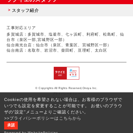
スタッフ紹介
工事対応エリア
多賀城店：多賀城市、塩釜市、七ヶ浜町、利府町、松島町、仙
台市（泉区一部,宮城野区一部）
仙台南光台店：仙台市（泉区、青葉区、宮城野区一部）
仙台南店：名取市、岩沼市、柴田町、亘理町、太白区
© Copyrights All Rights Reserved,Onoya Inc.
プライバシーポリシー
Cookieの使用を希望されない場合は、お客様のブラウザで
反社会的勢力に対する基本方針
いつでも設定を変更することが可能です。 お使いのブラウ
ザの“設定”メニューよりご確認ください。
>>プライバシーポリシーはこちらから
承諾
Powered by WebsitePolicies