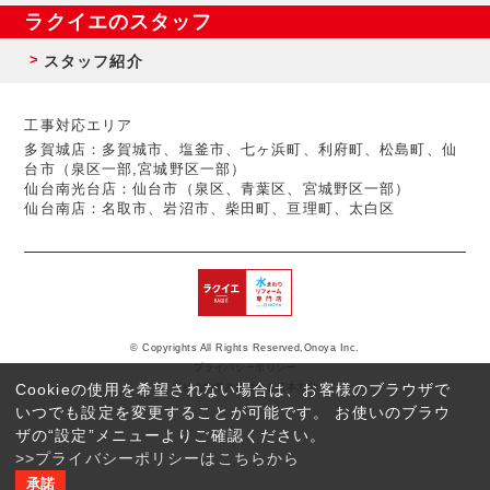
ラクイエのスタッフ
スタッフ紹介
工事対応エリア
多賀城店：多賀城市、塩釜市、七ヶ浜町、利府町、松島町、仙
台市（泉区一部,宮城野区一部）
仙台南光台店：仙台市（泉区、青葉区、宮城野区一部）
仙台南店：名取市、岩沼市、柴田町、亘理町、太白区
© Copyrights All Rights Reserved,Onoya Inc.
プライバシーポリシー
Cookieの使用を希望されない場合は、お客様のブラウザで
反社会的勢力に対する基本方針
いつでも設定を変更することが可能です。 お使いのブラウ
ザの“設定”メニューよりご確認ください。
>>プライバシーポリシーはこちらから
承諾