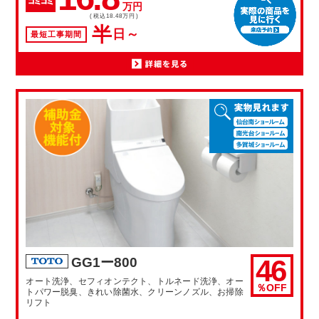
万円
(税込18.48万円)
半
日～
最短工事期間
46
GG1ー800
オート洗浄、セフィオンテクト、トルネード洗浄、オー
％OFF
トパワー脱臭、きれい除菌水、クリーンノズル、お掃除
リフト