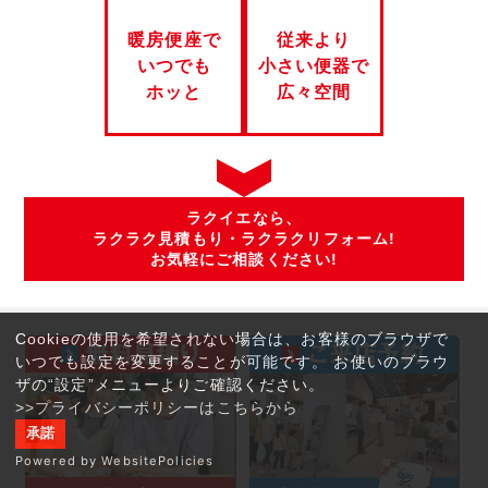
暖房便座で
従来より
いつでも
小さい便器で
ホッと
広々空間
ラクイエなら、
ラクラク見積もり・ラクラクリフォーム!
お気軽にご相談ください!
Cookieの使用を希望されない場合は、お客様のブラウザで
いつでも設定を変更することが可能です。 お使いのブラウ
ザの“設定”メニューよりご確認ください。
>>プライバシーポリシーはこちらから
承諾
Powered by WebsitePolicies