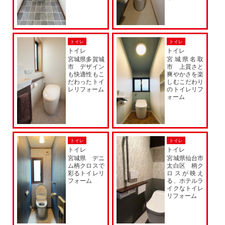
トイレ
トイレ
トイレ
トイレ
宮城県多賀城
宮城県名取
市 デザイン
市 上質さと
も快適性もこ
爽やかさを楽
だわったトイ
しむこだわり
レリフォーム
のトイレリフ
ォーム
トイレ
トイレ
トイレ
トイレ
宮城県 デニ
宮城県仙台市
ム柄クロスで
太白区 柄ク
彩るトイレリ
ロスが映え
フォーム
る、ホテルラ
イクなトイレ
リフォーム