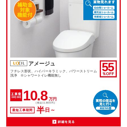
55
アメージュ
フチレス形状、ハイパーキラミック、パワーストリーム
％OFF
洗浄 ※シャワートイレ機能無し
10.8
万円
(税込11.88万円)
半
日～
最短工事期間