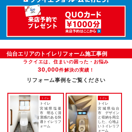
仙台エリアのトイレリフォーム施工事例
ラクイエは、住まいの困った・お悩み
30,000
件解決の実績！
リフォーム事例をご覧ください
トイレ
トイレ
トイレ
トイレ
宮城県塩釜
宮城県仙台
市 明るく清
市 デザイン
潔感のある快
と収納を両立
適トイレリフ
した、心地よ
ォーム
いトイレリフ
ォーム