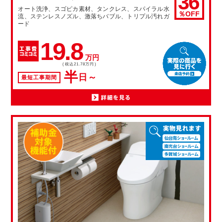
36
オート洗浄、スゴピカ素材、タンクレス、スパイラル水
％OFF
流、ステンレスノズル、激落ちバブル、トリプル汚れガ
ード
19.8
万円
(税込21.78万円)
半
日～
最短工事期間