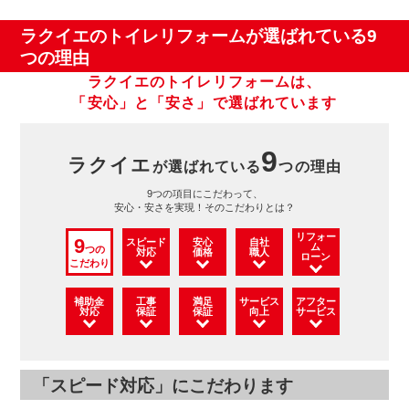
ラクイエのトイレリフォームが
選ばれている9
つの理由
ラクイエのトイレリフォームは、
「安心」と「安さ」で選ばれています
9
ラクイエ
が選ばれている
つの理由
9つの項目にこだわって、
安心・安さを実現！そのこだわりとは？
リフォー
9
スピード
安心
自社
ム
つの
対応
価格
職人
ローン
こだわり
補助金
工事
満足
サービス
アフター
対応
保証
保証
向上
サービス
「スピード対応」にこだわります