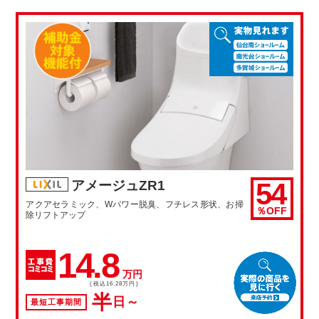
54
アメージュZR1
アクアセラミック、Wパワー脱臭、フチレス形状、お掃
％OFF
除リフトアップ
14.8
万円
(税込16.28万円)
半
日～
最短工事期間