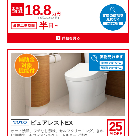
18.8
万円
(税込20.68万円)
半
日～
最短工事期間
25
ピュアレストEX
オート洗浄、フチなし形状、セルフクリーニング、きれ
％OFF
い除菌水、セフィオンテクト、トルネード洗浄