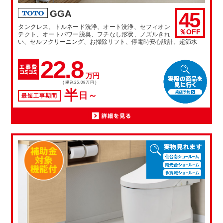
45
GGA
タンクレス、トルネード洗浄、オート洗浄、セフィオン
％OFF
テクト、オートパワー脱臭、フチなし形状、ノズルきれ
い、セルフクリーニング、お掃除リフト、停電時安心設計、超節水
22.8
万円
(税込25.08万円)
半
日～
最短工事期間