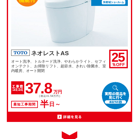
25
ネオレストAS
オート洗浄、トルネード洗浄、やわらかライト、セフィ
％OFF
オンテクト、お掃除リフト、超節水、きれい除菌水、室
内暖房、オート開閉
37.8
万円
(税込41.58万円)
半
日～
最短工事期間