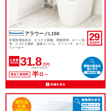
29
アラウーノL150
停電時電池排水、エコナビ搭載、間接照明、オート洗
％OFF
浄、スゴピカ素材、激落ちバブル、ナノイーX、オゾン
ウォーター
31.8
万円
(税込34.98万円)
半
日～
最短工事期間