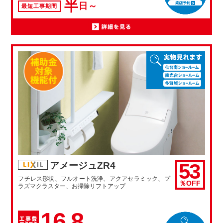
半
日～
最短工事期間
53
アメージュZR4
フチレス形状、フルオート洗浄、アクアセラミック、プ
％OFF
ラズマクラスター、お掃除リフトアップ
16.8