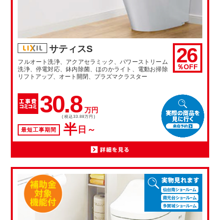
26
サティスS
フルオート洗浄、アクアセラミック、パワーストリーム
％OFF
洗浄、停電対応、鉢内除菌、ほのかライト、電動お掃除
リフトアップ、オート開閉、プラズマクラスター
30.8
万円
(税込33.88万円)
半
日～
最短工事期間