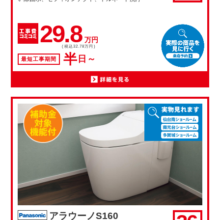
29.8
万円
(税込32.78万円)
半
日～
最短工事期間
アラウーノS160