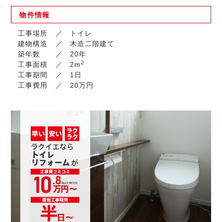
物件
情報
工事場所
トイレ
建物構造
木造二階建て
築年数
20年
2
工事面積
2m
工事期間
1日
工事費用
20万円