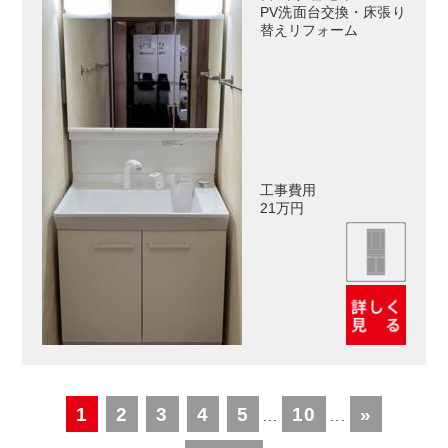
PV洗面台交換・床張り
替えリフォーム
工事費用
21万円
1
2
3
4
5
10
»
...
...