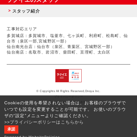
スタッフ紹介
工事対応エリア
多賀城店：多賀城市、塩釜市、七ヶ浜町、利府町、松島町、仙
台市（泉区一部,宮城野区一部）
仙台南光台店：仙台市（泉区、青葉区、宮城野区一部）
仙台南店：名取市、岩沼市、柴田町、亘理町、太白区
© Copyrights All Rights Reserved,Onoya Inc.
プライバシーポリシー
Cookieの使用を希望されない場合は、お客様のブラウザで
反社会的勢力に対する基本方針
いつでも設定を変更することが可能です。 お使いのブラウ
ザの“設定”メニューよりご確認ください。
>>プライバシーポリシーはこちらから
承諾