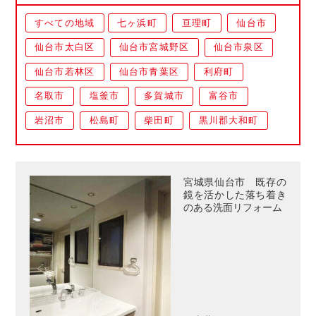
すべての地域
七ヶ浜町
亘理町
仙台市
仙台市太白区
仙台市宮城野区
仙台市泉区
仙台市若林区
仙台市青葉区
利府町
名取市
塩釜市
多賀城市
富谷市
岩沼市
松島町
柴田町
黒川郡大和町
宮城県仙台市 既存の
鏡を活かした落ち着き
のある洗面リフォーム