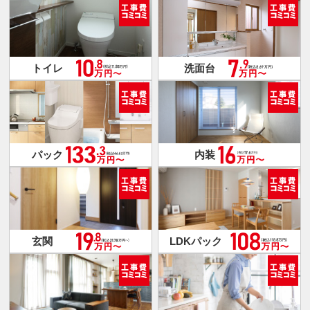
トイレ
洗面台
パック
内装
玄関
LDKパック