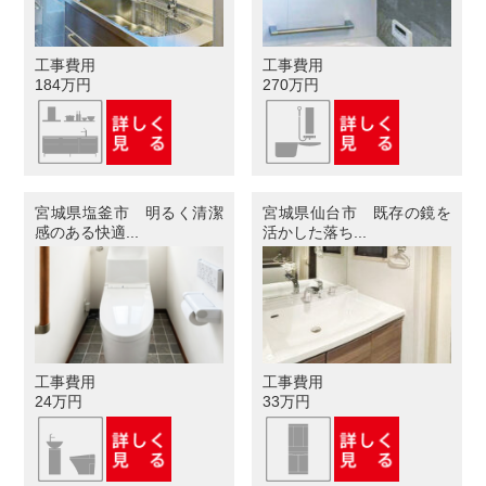
工事費用
工事費用
184万円
270万円
宮城県塩釜市 明るく清潔
宮城県仙台市 既存の鏡を
感のある快適...
活かした落ち...
工事費用
工事費用
24万円
33万円