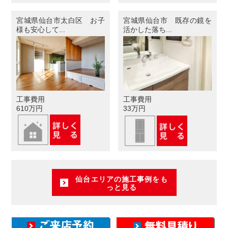
宮城県仙台市太白区 お子
宮城県仙台市 既存の鏡を
様も安心して...
活かした落ち...
工事費用
工事費用
610万円
33万円
仙台エリアの施工事例をも
っと見る