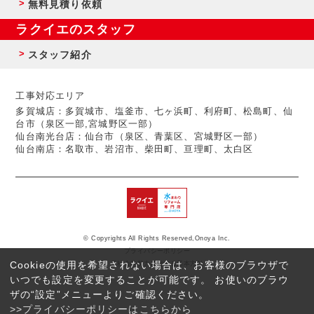
無料見積り依頼
ラクイエのスタッフ
スタッフ紹介
工事対応エリア
多賀城店：多賀城市、塩釜市、七ヶ浜町、利府町、松島町、仙
台市（泉区一部,宮城野区一部）
仙台南光台店：仙台市（泉区、青葉区、宮城野区一部）
仙台南店：名取市、岩沼市、柴田町、亘理町、太白区
© Copyrights All Rights Reserved,Onoya Inc.
プライバシーポリシー
Cookieの使用を希望されない場合は、お客様のブラウザで
反社会的勢力に対する基本方針
いつでも設定を変更することが可能です。 お使いのブラウ
ザの“設定”メニューよりご確認ください。
>>プライバシーポリシーはこちらから