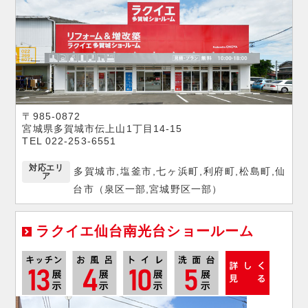
〒985-0872
宮城県多賀城市伝上山1丁目14-15
TEL 022-253-6551
対応エリ
多賀城市,塩釜市,七ヶ浜町,利府町,松島町,仙
ア
台市（泉区一部,宮城野区一部）
ラクイエ仙台南光台ショールーム