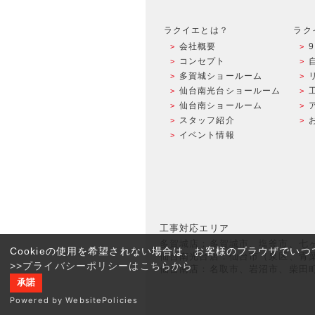
ラクイエとは？
ラク
会社概要
コンセプト
多賀城ショールーム
仙台南光台ショールーム
仙台南ショールーム
スタッフ紹介
イベント情報
工事対応エリア
多賀城店：多賀城市、塩釜市、七
Cookieの使用を希望されない場合は、お客様のブラウザでい
仙台南光台店：仙台市（泉区、青
>>プライバシーポリシーはこちらから
仙台南店：名取市、岩沼市、柴田
承諾
Powered by WebsitePolicies