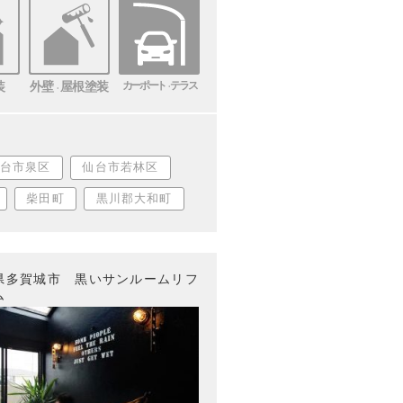
装
外壁
屋根塗装
カーポート
テラス
・
・
台市泉区
仙台市若林区
柴田町
黒川郡大和町
県多賀城市 黒いサンルームリフ
ム