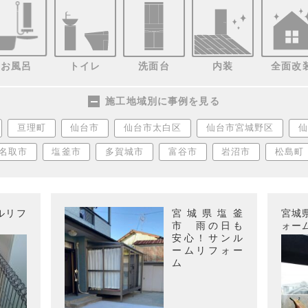
お風呂
トイレ
洗面台
内装
全面改
施工地域別に事例を見る
亘理町
仙台市
仙台市太白区
仙台市宮城野区
仙
名取市
塩釜市
多賀城市
富谷市
岩沼市
松島町
ルリフ
宮城県塩釜
宮城
市 雨の日も
ォー
安心！サンル
ームリフォー
ム