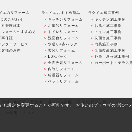
イエのリフォーム
ラクイエおすすめ商品
ラクイエ施工事例
9つのこだわり
キッチンリフォーム
キッチン施工事例
自社管理施工
お風呂リフォーム
お風呂施工事例
リフォームのすすめ方
トイレリフォーム
トイレ施工事例
工事保証
洗面台リフォーム
洗面台施工事例
アフターサービス
水廻り4点パック
内装施工事例
お客様のお声
玄関リフォーム
全面改装施工事例
LDKパック
外壁・屋根施工事例
全面改装リフォーム
カーポート・テラス
内装リフォーム
給湯器リフォーム
ペットリフォーム
ヶ浜町、利府町、松島町、仙台市（泉区一部,宮城野区一部）
つでも設定を変更することが可能です。 お使いのブラウザの“設定”
葉区、宮城野区一部）
町、亘理町、太白区