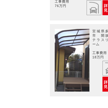
工事費用
76万円
宮城県
市 開
テラス
ーム
工事費用
18万円