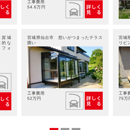
工事費用
54.6万円
多賀城
宮城県仙台市 想いがつまったテラス
宮城
放的な
囲い
リビ
リフォ
工事費用
工事
52万円
75万