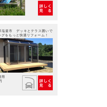
県塩釜市 デッキとテラス囲いで
ングをもっと快適リフォーム！
費用
円