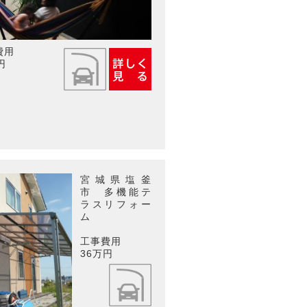
費用
円
宮城県塩釜
市 多機能テ
ラスリフォー
ム
工事費用
36万円