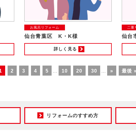
お風呂リフォーム
二重
仙台青葉区 K・K様
仙台
詳しく見る
1
2
3
4
5
10
20
30
»
最後 
...
...
リフォームのすすめ方