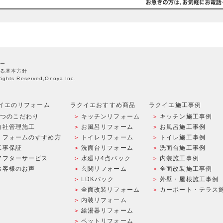
ー
る基本方針
Rights Reserved,Onoya Inc.
イエのリフォーム
ラクイエおすすめ商品
ラクイエ施工事例
9つのこだわり
キッチンリフォーム
キッチン施工事例
自社管理施工
お風呂リフォーム
お風呂施工事例
リフォームのすすめ方
トイレリフォーム
トイレ施工事例
工事保証
洗面台リフォーム
洗面台施工事例
アフターサービス
水廻り4点パック
内装施工事例
お客様のお声
玄関リフォーム
全面改装施工事例
LDKパック
外壁・屋根施工事例
全面改装リフォーム
カーポート・テラス
内装リフォーム
給湯器リフォーム
ペットリフォーム