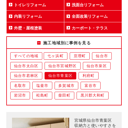
トイレリフォーム
洗面台リフォーム
内装リフォーム
全面改装リフォーム
外壁・屋根塗装
カーポート・テラス
施工地域別に事例を見る
すべての地域
七ヶ浜町
亘理町
仙台市
仙台市太白区
仙台市宮城野区
仙台市泉区
仙台市若林区
仙台市青葉区
利府町
名取市
塩釜市
多賀城市
富谷市
岩沼市
松島町
柴田町
黒川郡大和町
宮城県仙台市青葉区
収納力と使いやすさを