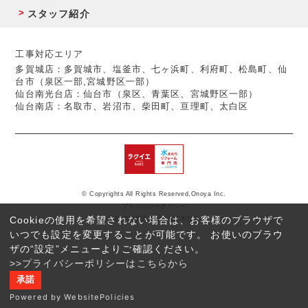
スタッフ紹介
工事対応エリア
多賀城店：多賀城市、塩釜市、七ヶ浜町、利府町、松島町、仙
台市（泉区一部,宮城野区一部）
仙台南光台店：仙台市（泉区、青葉区、宮城野区一部）
仙台南店：名取市、岩沼市、柴田町、亘理町、太白区
© Copyrights All Rights Reserved,Onoya Inc.
プライバシーポリシー
Cookieの使用を希望されない場合は、お客様のブラウザで
反社会的勢力に対する基本方針
いつでも設定を変更することが可能です。 お使いのブラウ
ザの“設定”メニューよりご確認ください。
>>プライバシーポリシーはこちらから
承諾
Powered by WebsitePolicies