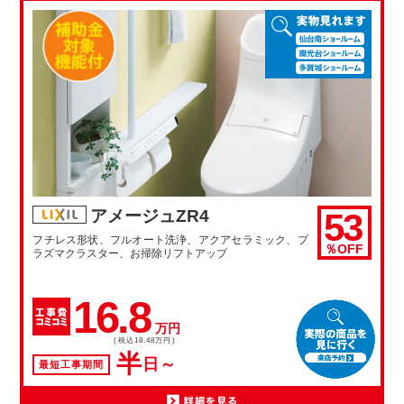
53
アメージュZR4
フチレス形状、フルオート洗浄、アクアセラミック、プ
％OFF
ラズマクラスター、お掃除リフトアップ
16.8
万円
(税込18.48万円)
半
日～
最短工事期間