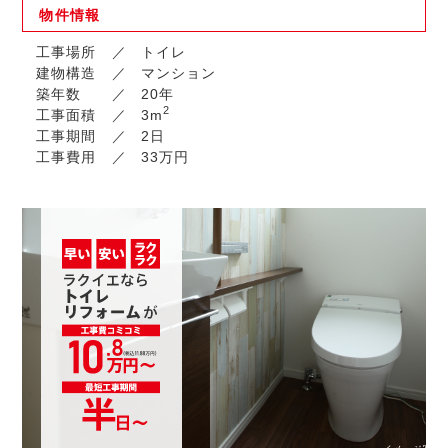
物件
情報
工事場所
トイレ
建物構造
マンション
築年数
20年
2
工事面積
3m
工事期間
2日
工事費用
33万円