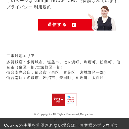
このページは Google reCAPTCHA で保護されています。
プライバシー
利用規約
工事対応エリア
多賀城店：多賀城市、塩釜市、七ヶ浜町、利府町、松島町、仙
台市（泉区一部,宮城野区一部）
仙台南光台店：仙台市（泉区、青葉区、宮城野区一部）
仙台南店：名取市、岩沼市、柴田町、亘理町、太白区
© Copyrights All Rights Reserved,Onoya Inc.
プライバシーポリシー
Cookieの使用を希望されない場合は、お客様のブラウザで
反社会的勢力に対する基本方針