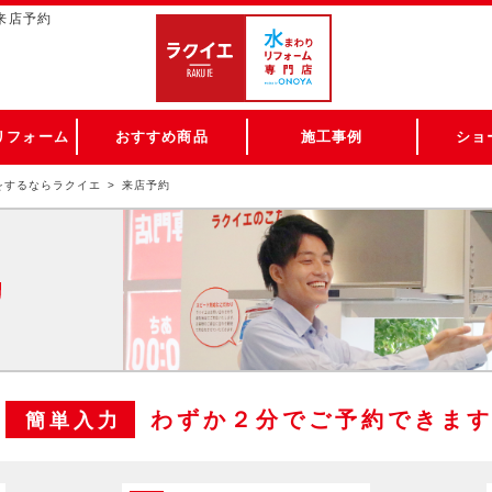
来店予約
リフォーム
おすすめ商品
施工事例
ショ
をするならラクイエ
来店予約
わずか２分でご予約できま
簡単入力