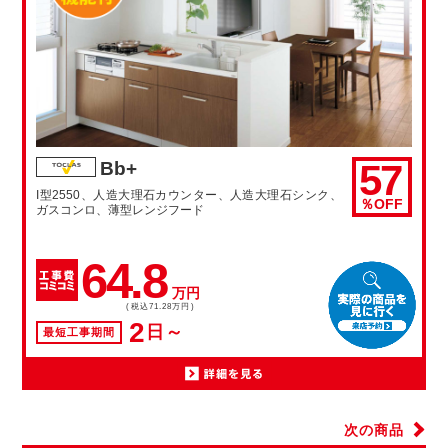
57
Bb+
I型2550、人造大理石カウンター、人造大理石シンク、
％OFF
ガスコンロ、薄型レンジフード
64.8
万円
(税込71.28万円)
2
日～
最短工事期間