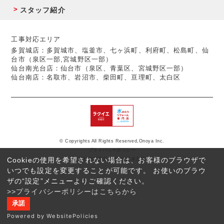
スタッフ紹介
工事対応エリア
多賀城店：多賀城市、塩釜市、七ヶ浜町、利府町、松島町、仙
台市（泉区一部,宮城野区一部）
仙台南光台店：仙台市（泉区、青葉区、宮城野区一部）
仙台南店：名取市、岩沼市、柴田町、亘理町、太白区
© Copyrights All Rights Reserved,Onoya Inc.
プライバシーポリシー
Cookieの使用を希望されない場合は、お客様のブラウザで
反社会的勢力に対する基本方針
いつでも設定を変更することが可能です。 お使いのブラウ
ザの“設定”メニューよりご確認ください。
>>プライバシーポリシーはこちらから
承諾
Powered by WebsitePolicies