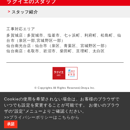
ラクイエのスタッフ
スタッフ紹介
工事対応エリア
多賀城店：多賀城市、塩釜市、七ヶ浜町、利府町、松島町、仙
台市（泉区一部,宮城野区一部）
仙台南光台店：仙台市（泉区、青葉区、宮城野区一部）
仙台南店：名取市、岩沼市、柴田町、亘理町、太白区
© Copyrights All Rights Reserved,Onoya Inc.
プライバシーポリシー
Cookieの使用を希望されない場合は、お客様のブラウザで
反社会的勢力に対する基本方針
いつでも設定を変更することが可能です。 お使いのブラウ
ザの“設定”メニューよりご確認ください。
>>プライバシーポリシーはこちらから
承諾