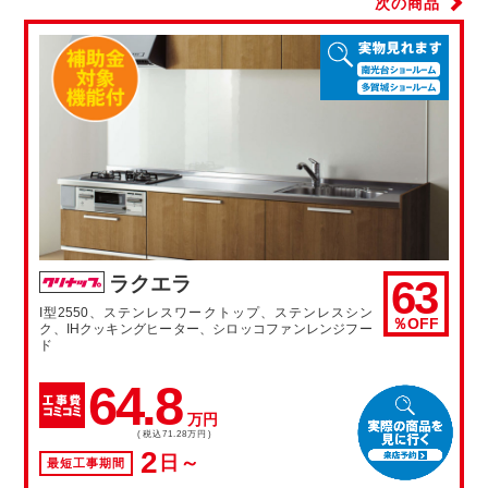
63
ラクエラ
I型2550、ステンレスワークトップ、ステンレスシン
％OFF
ク、IHクッキングヒーター、シロッコファンレンジフー
ド
64.8
万円
(税込71.28万円)
2
日～
最短工事期間