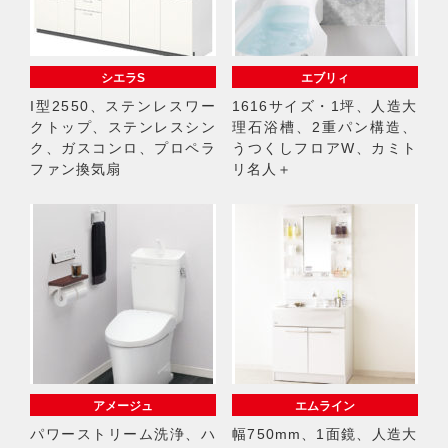
シエラS
エブリィ
I型2550、ステンレスワー
1616サイズ・1坪、人造大
クトップ、ステンレスシン
理石浴槽、2重パン構造、
ク、ガスコンロ、プロペラ
うつくしフロアW、カミト
ファン換気扇
リ名人＋
アメージュ
エムライン
パワーストリーム洗浄、ハ
幅750mm、1面鏡、人造大