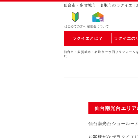
仙台市・多賀城市・名取市のラクイエ | 
はじめての方
へ
補助金について
ラクイエとは？
ラクイエの
仙台市・多賀城市・名取市で水回りリフォーム
た。
仙台南光台エリア
仙台南光台ショールー
お客様がなぜラクイエ