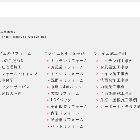
ー
る基本方針
Rights Reserved,Onoya Inc.
イエのリフォーム
ラクイエおすすめ商品
ラクイエ施工事例
9つのこだわり
キッチンリフォーム
キッチン施工事例
自社管理施工
お風呂リフォーム
お風呂施工事例
リフォームのすすめ方
トイレリフォーム
トイレ施工事例
工事保証
洗面台リフォーム
洗面台施工事例
アフターサービス
水廻り4点パック
内装施工事例
お客様のお声
玄関リフォーム
全面改装施工事例
LDKパック
外壁・屋根施工事例
全面改装リフォーム
カーポート・テラス
内装リフォーム
給湯器リフォーム
ペットリフォーム