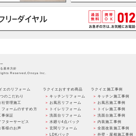
ー
る基本方針
Rights Reserved,Onoya Inc.
イエのリフォーム
ラクイエおすすめ商品
ラクイエ施工事例
9つのこだわり
キッチンリフォーム
キッチン施工事例
自社管理施工
お風呂リフォーム
お風呂施工事例
リフォームのすすめ方
トイレリフォーム
トイレ施工事例
工事保証
洗面台リフォーム
洗面台施工事例
アフターサービス
水廻り4点パック
内装施工事例
お客様のお声
玄関リフォーム
全面改装施工事例
LDKパック
外壁・屋根施工事例