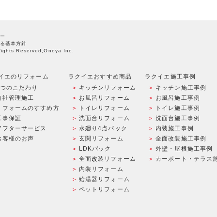
ー
る基本方針
Rights Reserved,Onoya Inc.
イエのリフォーム
ラクイエおすすめ商品
ラクイエ施工事例
9つのこだわり
キッチンリフォーム
キッチン施工事例
自社管理施工
お風呂リフォーム
お風呂施工事例
リフォームのすすめ方
トイレリフォーム
トイレ施工事例
工事保証
洗面台リフォーム
洗面台施工事例
アフターサービス
水廻り4点パック
内装施工事例
お客様のお声
玄関リフォーム
全面改装施工事例
LDKパック
外壁・屋根施工事例
全面改装リフォーム
カーポート・テラス
内装リフォーム
給湯器リフォーム
ペットリフォーム