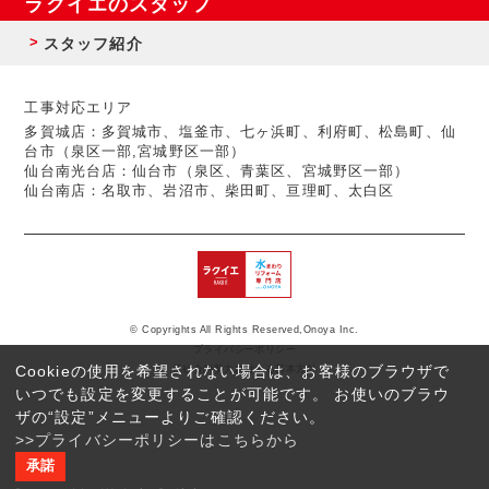
ラクイエのスタッフ
スタッフ紹介
工事対応エリア
多賀城店：多賀城市、塩釜市、七ヶ浜町、利府町、松島町、仙
台市（泉区一部,宮城野区一部）
仙台南光台店：仙台市（泉区、青葉区、宮城野区一部）
仙台南店：名取市、岩沼市、柴田町、亘理町、太白区
© Copyrights All Rights Reserved,Onoya Inc.
プライバシーポリシー
Cookieの使用を希望されない場合は、お客様のブラウザで
反社会的勢力に対する基本方針
いつでも設定を変更することが可能です。 お使いのブラウ
ザの“設定”メニューよりご確認ください。
>>プライバシーポリシーはこちらから
承諾