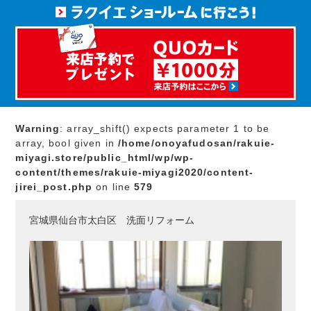
Warning
: array_shift() expects parameter 1 to be
array, bool given in
/home/onoyafudosan/rakuie-
miyagi.store/public_html/wp/wp-
content/themes/rakuie-miyagi2020/content-
jirei_post.php
on line
579
宮城県仙台市太白区 洗面リフォーム