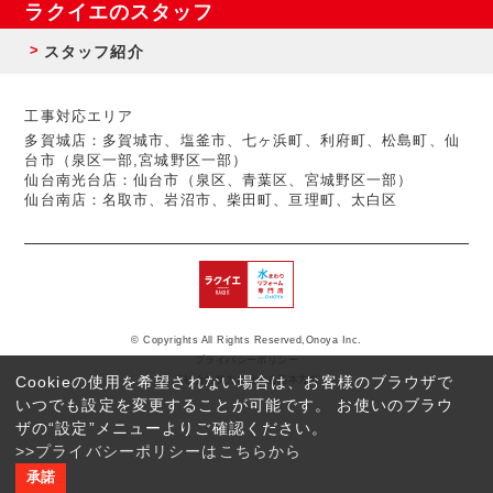
ラクイエのスタッフ
スタッフ紹介
工事対応エリア
多賀城店：多賀城市、塩釜市、七ヶ浜町、利府町、松島町、仙
台市（泉区一部,宮城野区一部）
仙台南光台店：仙台市（泉区、青葉区、宮城野区一部）
仙台南店：名取市、岩沼市、柴田町、亘理町、太白区
© Copyrights All Rights Reserved,Onoya Inc.
プライバシーポリシー
Cookieの使用を希望されない場合は、お客様のブラウザで
反社会的勢力に対する基本方針
いつでも設定を変更することが可能です。 お使いのブラウ
ザの“設定”メニューよりご確認ください。
>>プライバシーポリシーはこちらから
承諾