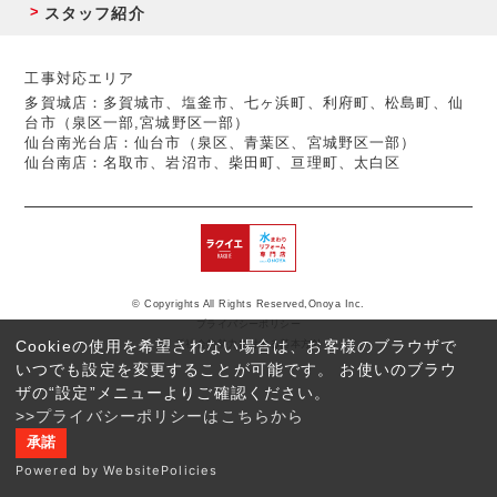
スタッフ紹介
工事対応エリア
多賀城店：多賀城市、塩釜市、七ヶ浜町、利府町、松島町、仙
台市（泉区一部,宮城野区一部）
仙台南光台店：仙台市（泉区、青葉区、宮城野区一部）
仙台南店：名取市、岩沼市、柴田町、亘理町、太白区
© Copyrights All Rights Reserved,Onoya Inc.
プライバシーポリシー
Cookieの使用を希望されない場合は、お客様のブラウザで
反社会的勢力に対する基本方針
いつでも設定を変更することが可能です。 お使いのブラウ
ザの“設定”メニューよりご確認ください。
>>プライバシーポリシーはこちらから
承諾
Powered by WebsitePolicies