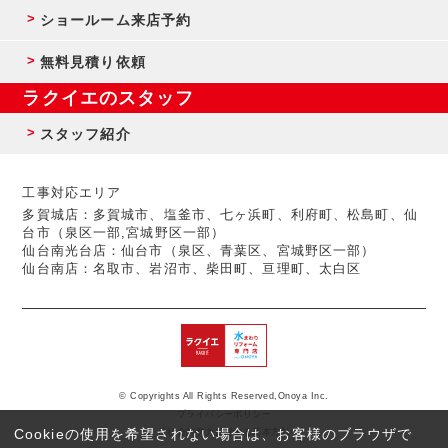
ショールーム来店予約
無料見積り依頼
ラクイエのスタッフ
スタッフ紹介
工事対応エリア
多賀城店：多賀城市、塩釜市、七ヶ浜町、利府町、松島町、仙
台市（泉区一部,宮城野区一部）
仙台南光台店：仙台市（泉区、青葉区、宮城野区一部）
仙台南店：名取市、岩沼市、柴田町、亘理町、太白区
© Copyrights All Rights Reserved,Onoya Inc.
プライバシーポリシー
Cookieの使用を希望されない場合は、お客様のブラウザで
反社会的勢力に対する基本方針