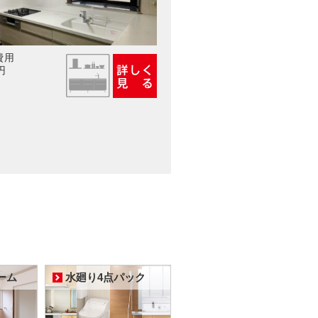
費用
円
ーム
水廻り4点パック