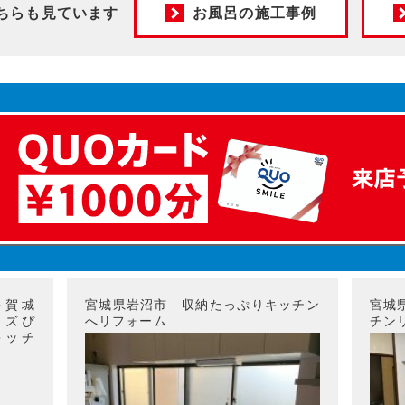
ちらも見ています
お風呂の施工事例
多賀城
宮城県岩沼市 収納たっぷりキッチン
宮城
イズぴ
へリフォーム
チン
キッチ