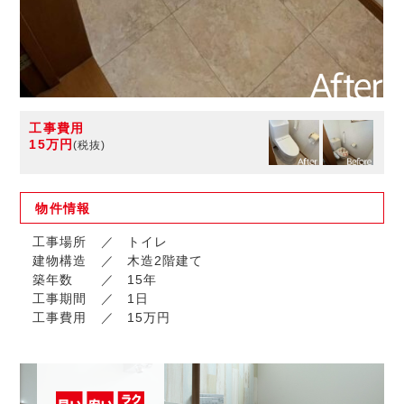
工事費用
15万円
(税抜)
物件
情報
工事場所
トイレ
建物構造
木造2階建て
築年数
15年
工事期間
1日
工事費用
15万円