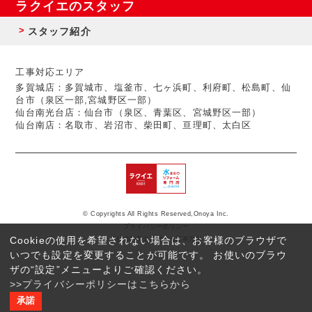
ラクイエのスタッフ
スタッフ紹介
工事対応エリア
多賀城店：多賀城市、塩釜市、七ヶ浜町、利府町、松島町、仙
台市（泉区一部,宮城野区一部）
仙台南光台店：仙台市（泉区、青葉区、宮城野区一部）
仙台南店：名取市、岩沼市、柴田町、亘理町、太白区
© Copyrights All Rights Reserved,Onoya Inc.
プライバシーポリシー
Cookieの使用を希望されない場合は、お客様のブラウザで
反社会的勢力に対する基本方針
いつでも設定を変更することが可能です。 お使いのブラウ
ザの“設定”メニューよりご確認ください。
>>プライバシーポリシーはこちらから
承諾