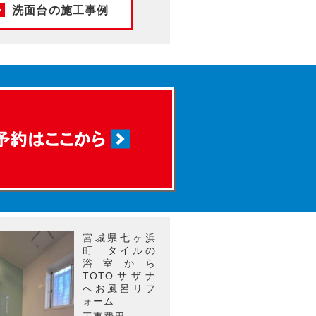
洗面台の施工事例
宮城県七ヶ浜
町 タイルの
浴室から
TOTOサザナ
へお風呂リフ
ォーム