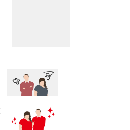
く
た
て