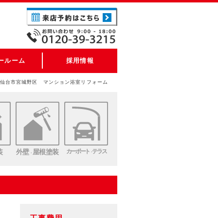
ールーム
採用情報
仙台市宮城野区 マンション浴室リフォーム
装
外壁
屋根塗装
カーポート
テラス
・
・