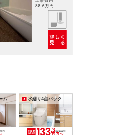
工事費用
88.6万円
ーム
水廻り4点パック