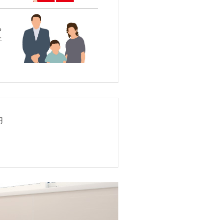
ち
上
円