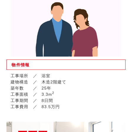
物件
情報
工事場所
浴室
建物構造
木造2階建て
築年数
25年
2
工事面積
3.3m
工事期間
8日間
工事費用
83.5万円