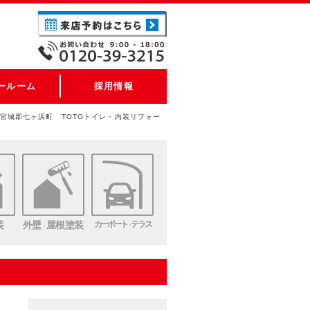
ールーム
採用情報
宮城郡七ヶ浜町 TOTOトイレ・内装リフォー
装
外壁
屋根塗装
カーポート
テラス
・
・