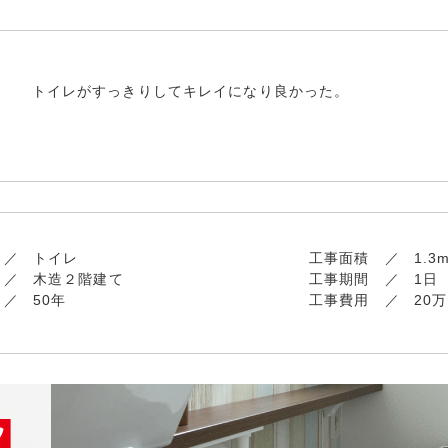
トイレがすっきりしてキレイになり良かった。
トイレ
工事面積
1.3
木造２階建て
工事期間
1日
50年
工事費用
20