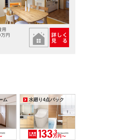
費用
0万円
ーム
水廻り4点パック