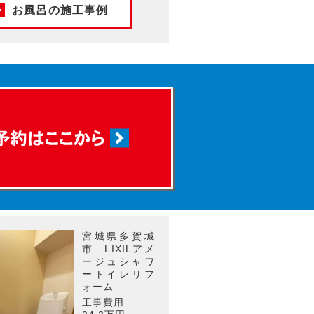
お風呂の施工事例
宮城県多賀城
市 LIXILアメ
ージュシャワ
ートイレリフ
ォーム
工事費用