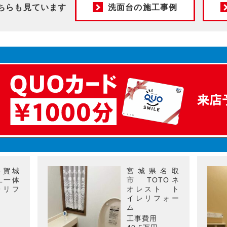
ちらも見ています
洗面台の施工事例
多賀城
宮城県名取
IL一体
市 TOTOネ
レリフ
オレスト ト
イレリフォー
ム
工事費用