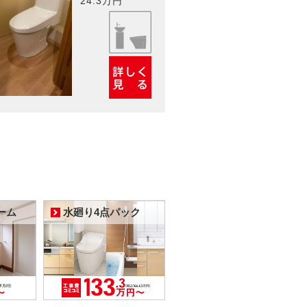
24.3万円
ーム
水廻り4点パック