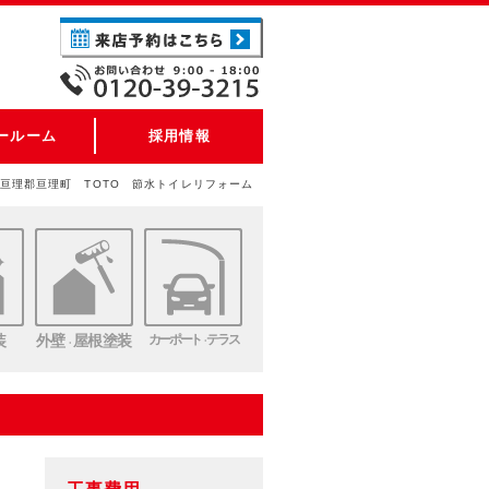
ールーム
採用情報
亘理郡亘理町 TOTO 節水トイレリフォーム
装
外壁
屋根塗装
カーポート
テラス
・
・