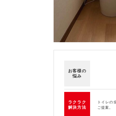
お客様の
悩み
ラクラク
トイレの
解決方法
ご提案。