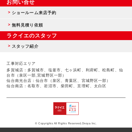
お問い合せ
ショールーム来店予約
無料見積り依頼
ラクイエのスタッフ
スタッフ紹介
工事対応エリア
多賀城店：多賀城市、塩釜市、七ヶ浜町、利府町、松島町、仙
台市（泉区一部,宮城野区一部）
仙台南光台店：仙台市（泉区、青葉区、宮城野区一部）
仙台南店：名取市、岩沼市、柴田町、亘理町、太白区
© Copyrights All Rights Reserved,Onoya Inc.
プライバシーポリシー