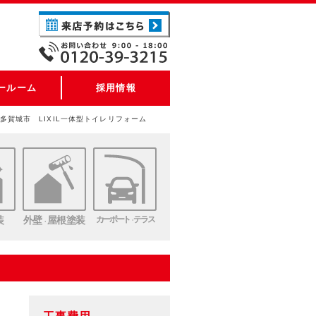
ールーム
採用情報
多賀城市 LIXIL一体型トイレリフォーム
装
外壁
屋根塗装
カーポート
テラス
・
・