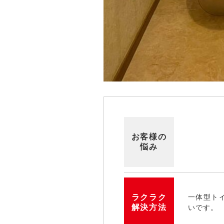
お客様の
悩み
ラクラク
一体型ト
解決方法
いです。