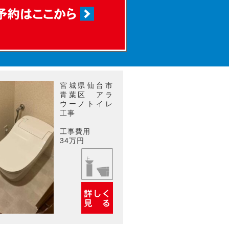
宮城県仙台市
青葉区 アラ
ウーノトイレ
工事
工事費用
34万円