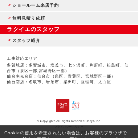
ショールーム来店予約
無料見積り依頼
ラクイエのスタッフ
スタッフ紹介
工事対応エリア
多賀城店：多賀城市、塩釜市、七ヶ浜町、利府町、松島町、仙
台市（泉区一部,宮城野区一部）
仙台南光台店：仙台市（泉区、青葉区、宮城野区一部）
仙台南店：名取市、岩沼市、柴田町、亘理町、太白区
© Copyrights All Rights Reserved,Onoya Inc.
プライバシーポリシー
Cookieの使用を希望されない場合は、お客様のブラウザで
反社会的勢力に対する基本方針