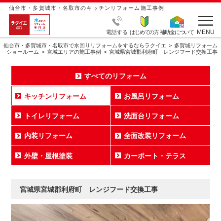
仙台市・多賀城市・名取市のキッチンリフォーム施工事例
MENU
電話する
はじめての方
補助金について
仙台市・多賀城市・名取市で水回りリフォームをするならラクイエ
多賀城リフォーム
ショールーム
宮城エリアの施工事例
宮城県宮城郡利府町 レンジフード交換工事
すべてのリフォーム
キッチンリフォーム
お風呂リフォーム
トイレリフォーム
洗面台リフォーム
内装リフォーム
全面改装リフォーム
外壁・屋根塗装
カーポート・テラス
宮城県宮城郡利府町 レンジフード交換工事