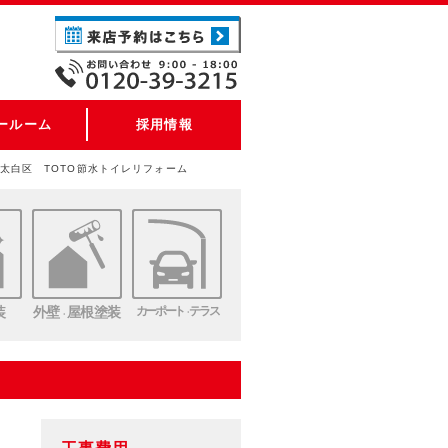
ールーム
採用情報
太白区 TOTO節水トイレリフォーム
装
外壁
屋根塗装
カーポート
テラス
・
・