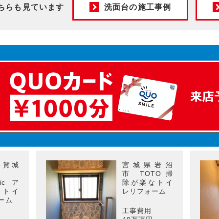
ちらも見ています
洗面台の施工事例
多賀城
宮城県岩沼
市
市 TOTO 掃
nicア
除が楽なトイ
ノトイ
レリフォーム
ーム
工事費用