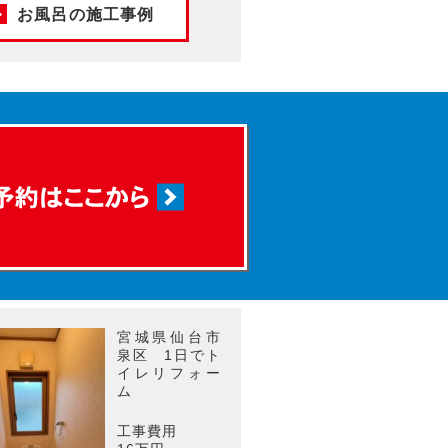
お風呂の施工事例
宮城県仙台市
泉区 1日でト
イレリフォー
ム
工事費用