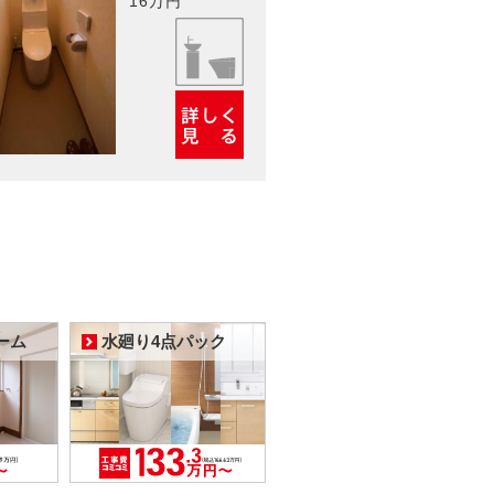
16万円
ーム
水廻り4点パック