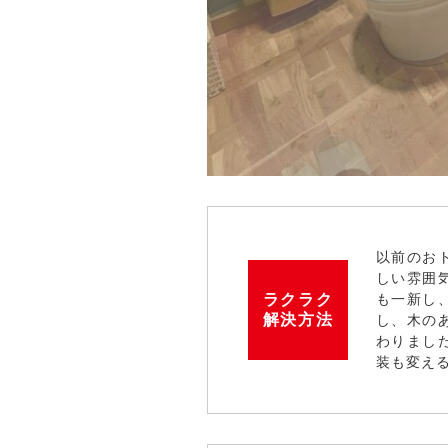
以前のお
しい雰囲
ラクラク
も一新し
解決方法
し、木の
わりまし
装も変え