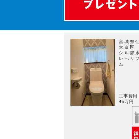
宮城県
太白区
シル節
レへリ
ム
工事費用
45万円