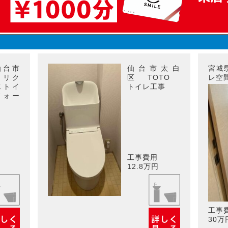
仙台市
仙台市太白
宮城
 リク
区 TOTO
レ空
水トイ
トイレ工事
フォー
工事費用
12.8万円
工事
30万