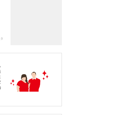
 タ
ら
装
に
変
内