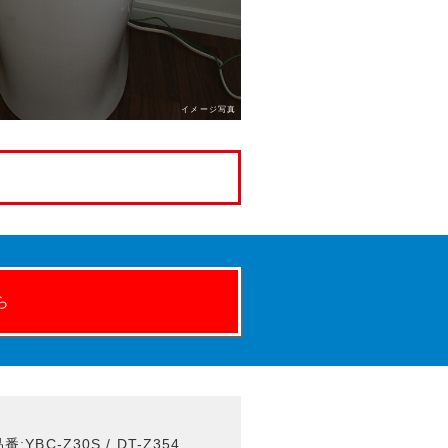
イメージ写真
ら
BC-Z30S / DT-Z354