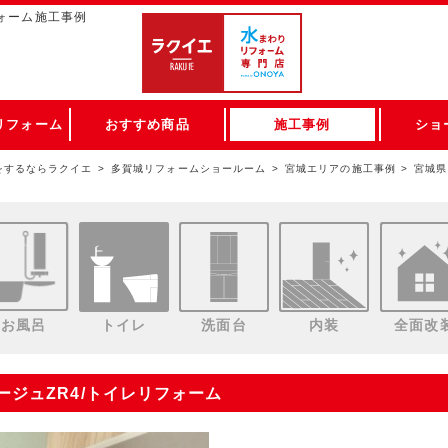
ォーム施工事例
リフォーム
おすすめ商品
施工事例
ショ
をするならラクイエ
多賀城リフォームショールーム
宮城エリアの施工事例
宮城県
お風呂
トイレ
洗面台
内装
全面改
メージュZR4/トイレリフォーム