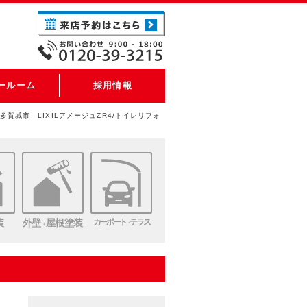
ールーム
採用情報
多賀城市 LIXILアメージュZR4/トイレリフォ
装
外壁
屋根塗装
カーポート
テラス
・
・