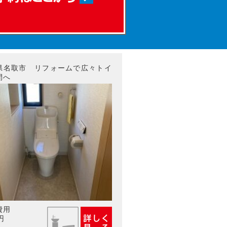
県名取市 リフォームで広々トイ
間へ
費用
円