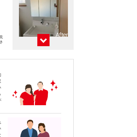
のピ
的
収
い
っ
が
れ
い
な