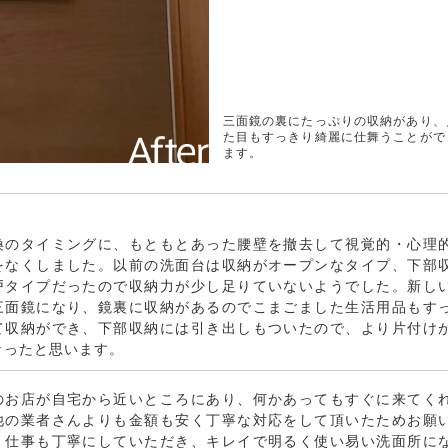
ひろびろボウル&くるくる水栓が特徴
アラです
換のタイミングに、もともとあった腰壁を撤去して視覚的・心理
をなくしました。以前の洗面台は収納がオープンなタイプ、下部
戸タイプだったので収納力が少し足りていないようでした。新し
三面鏡になり、鏡裏に収納があるのでこまごました生活用品もす
て収納ができ、下部収納には引き出しもついたので、より片付け
なったと思います。
のお店が自宅から近いところにあり、何かあってもすぐに来てく
他の業者さんよりも金額も安く丁寧な対応をして頂いたためお願
。仕事も丁寧にしていただき、キレイで明るく使い易い洗面所に