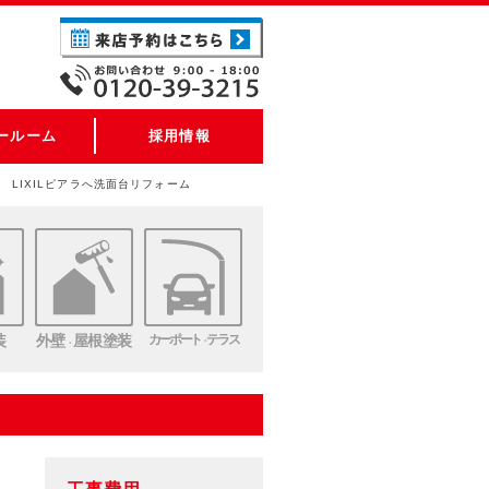
ールーム
採用情報
 LIXILピアラへ洗面台リフォーム
装
外壁
屋根塗装
カーポート
テラス
・
・