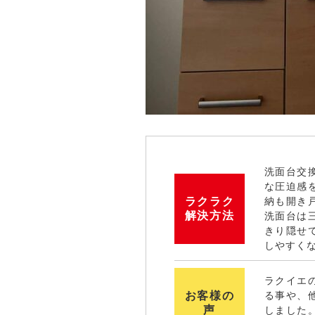
洗面台交
な圧迫感
ラクラク
納も開き
解決方法
洗面台は
きり隠せ
しやすく
ラクイエ
お客様の
る事や、
声
しました