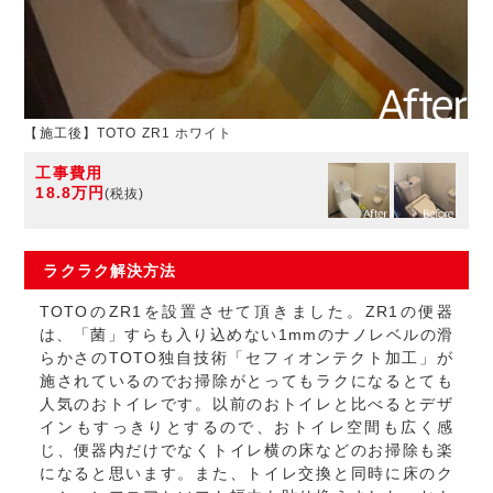
【施工後】TOTO ZR1 ホワイト
工事費用
18.8万円
(税抜)
ラクラク
解決方法
TOTOのZR1を設置させて頂きました。ZR1の便器
は、「菌」すらも入り込めない1mmのナノレベルの滑
らかさのTOTO独自技術「セフィオンテクト加工」が
施されているのでお掃除がとってもラクになるとても
人気のおトイレです。以前のおトイレと比べるとデザ
インもすっきりとするので、おトイレ空間も広く感
じ、便器内だけでなくトイレ横の床などのお掃除も楽
になると思います。また、トイレ交換と同時に床のク