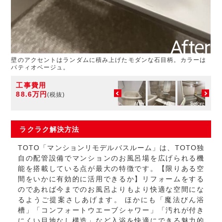
壁のアクセントはランダムに積み上げたモダンな石目柄。カラーは
パティオベージュ。
工事費用
88.6万円
(税抜)
ラクラク
解決方法
TOTO「マンションリモデルバスルーム」は、TOTO独
自の配管設備でマンションのお風呂場を広げられる機
能を搭載している点が最大の特徴です。【限りある空
間をいかに有効的に活用できるか】リフォームをする
のであれば今までのお風呂よりもより快適な空間にな
るようご提案さしあげます。 ほかにも「魔法びん浴
槽」「コンフォートウエーブシャワー」「汚れが付き
にくい目地なし構造」など入浴を快適にできる魅力的