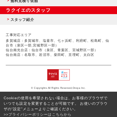
無料見積り依頼
ラクイエのスタッフ
スタッフ紹介
工事対応エリア
多賀城店：多賀城市、塩釜市、七ヶ浜町、利府町、松島町、仙
台市（泉区一部,宮城野区一部）
仙台南光台店：仙台市（泉区、青葉区、宮城野区一部）
仙台南店：名取市、岩沼市、柴田町、亘理町、太白区
© Copyrights All Rights Reserved,Onoya Inc.
プライバシーポリシー
Cookieの使用を希望されない場合は、お客様のブラウザで
反社会的勢力に対する基本方針
いつでも設定を変更することが可能です。 お使いのブラウ
ザの“設定”メニューよりご確認ください。
>>プライバシーポリシーはこちらから