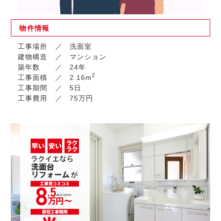
物件
情報
工事場所
洗面室
建物構造
マンション
築年数
24年
2
工事面積
2.16m
工事期間
5日
工事費用
75万円