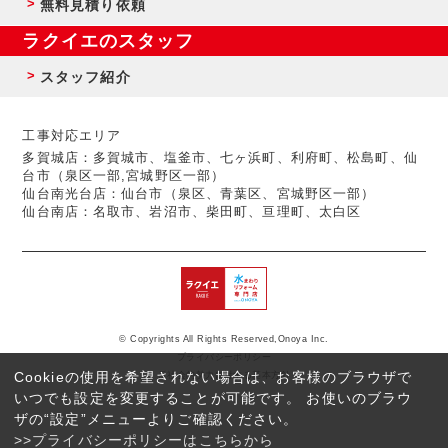
無料見積り依頼
ラクイエのスタッフ
スタッフ紹介
工事対応エリア
多賀城店：多賀城市、塩釜市、七ヶ浜町、利府町、松島町、仙
台市（泉区一部,宮城野区一部）
仙台南光台店：仙台市（泉区、青葉区、宮城野区一部）
仙台南店：名取市、岩沼市、柴田町、亘理町、太白区
© Copyrights All Rights Reserved,Onoya Inc.
プライバシーポリシー
Cookieの使用を希望されない場合は、お客様のブラウザで
反社会的勢力に対する基本方針
いつでも設定を変更することが可能です。 お使いのブラウ
ザの“設定”メニューよりご確認ください。
>>プライバシーポリシーはこちらから