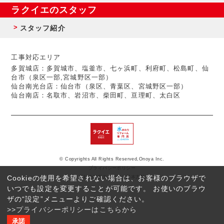
ラクイエのスタッフ
スタッフ紹介
工事対応エリア
多賀城店：多賀城市、塩釜市、七ヶ浜町、利府町、松島町、仙
台市（泉区一部,宮城野区一部）
仙台南光台店：仙台市（泉区、青葉区、宮城野区一部）
仙台南店：名取市、岩沼市、柴田町、亘理町、太白区
© Copyrights All Rights Reserved,Onoya Inc.
プライバシーポリシー
Cookieの使用を希望されない場合は、お客様のブラウザで
反社会的勢力に対する基本方針
いつでも設定を変更することが可能です。 お使いのブラウ
ザの“設定”メニューよりご確認ください。
>>プライバシーポリシーはこちらから
承諾