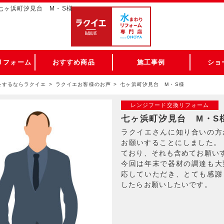
 七ヶ浜町汐見台 M・S様
リフォーム
おすすめ商品
施工事例
ショ
をするならラクイエ
ラクイエお客様のお声
七ヶ浜町汐見台 M・S様
レンジフード交換リフォーム
七ヶ浜町汐見台 M・S
ラクイエさんに知り合いの方
お願いすることにしました。
ており、それも含めてお願い
今回は年末で器材の調達も大
応していただき、とても感謝
したらお願いしたいです。