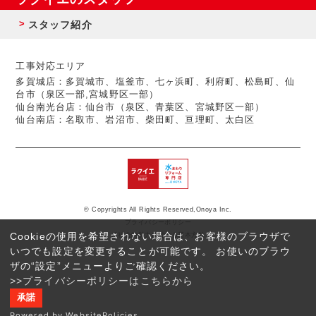
スタッフ紹介
工事対応エリア
多賀城店：多賀城市、塩釜市、七ヶ浜町、利府町、松島町、仙
台市（泉区一部,宮城野区一部）
仙台南光台店：仙台市（泉区、青葉区、宮城野区一部）
仙台南店：名取市、岩沼市、柴田町、亘理町、太白区
© Copyrights All Rights Reserved,Onoya Inc.
プライバシーポリシー
Cookieの使用を希望されない場合は、お客様のブラウザで
反社会的勢力に対する基本方針
いつでも設定を変更することが可能です。 お使いのブラウ
ザの“設定”メニューよりご確認ください。
>>プライバシーポリシーはこちらから
承諾
Powered by WebsitePolicies