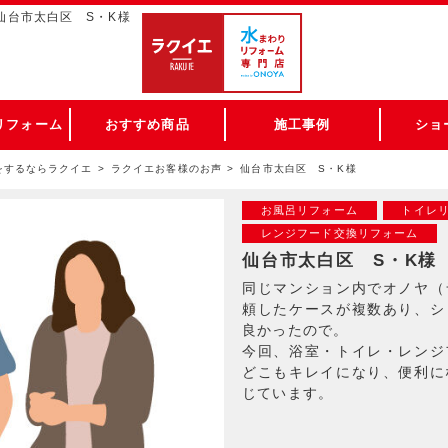
仙台市太白区 S・K様
リフォーム
おすすめ商品
施工事例
ショ
をするならラクイエ
ラクイエお客様のお声
仙台市太白区 S・K様
お風呂リフォーム
トイレ
レンジフード交換リフォーム
仙台市太白区 S・K様
同じマンション内でオノヤ（
頼したケースが複数あり、シ
良かったので。
今回、浴室・トイレ・レンジ
どこもキレイになり、便利に
じています。