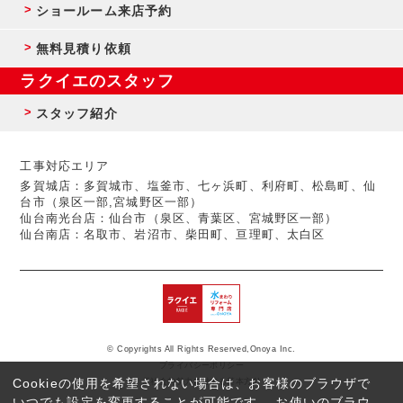
ショールーム来店予約
無料見積り依頼
ラクイエのスタッフ
スタッフ紹介
工事対応エリア
多賀城店：多賀城市、塩釜市、七ヶ浜町、利府町、松島町、仙
台市（泉区一部,宮城野区一部）
仙台南光台店：仙台市（泉区、青葉区、宮城野区一部）
仙台南店：名取市、岩沼市、柴田町、亘理町、太白区
© Copyrights All Rights Reserved,Onoya Inc.
プライバシーポリシー
Cookieの使用を希望されない場合は、お客様のブラウザで
反社会的勢力に対する基本方針
いつでも設定を変更することが可能です。 お使いのブラウ