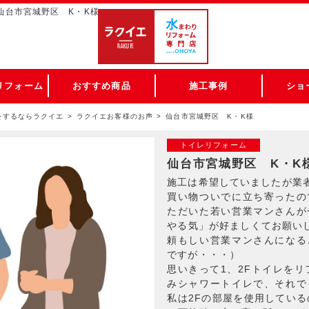
仙台市宮城野区 K・K様
リフォーム
おすすめ商品
施工事例
ショ
をするならラクイエ
ラクイエお客様のお声
仙台市宮城野区 K・K様
トイレリフォーム
仙台市宮城野区 K・K
施工は希望していましたが業
買い物ついでに立ち寄ったの
ただいた若い営業マンさんが
やる気」が好ましくてお願いし
頼もしい営業マンさんになる
ですが・・・）
思いきって1、2Fトイレをリ
みシャワートイレで、それで
私は2Fの部屋を使用している