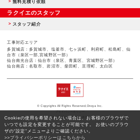
無料見積り依頼
ラクイエのスタッフ
スタッフ紹介
工事対応エリア
多賀城店：多賀城市、塩釜市、七ヶ浜町、利府町、松島町、仙
台市（泉区一部,宮城野区一部）
仙台南光台店：仙台市（泉区、青葉区、宮城野区一部）
仙台南店：名取市、岩沼市、柴田町、亘理町、太白区
© Copyrights All Rights Reserved,Onoya Inc.
プライバシーポリシー
Cookieの使用を希望されない場合は、お客様のブラウザで
反社会的勢力に対する基本方針
いつでも設定を変更することが可能です。 お使いのブラウ
ザの“設定”メニューよりご確認ください。
>>プライバシーポリシーはこちらから