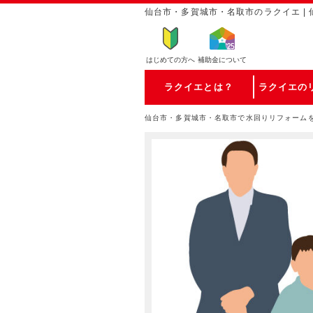
仙台市・多賀城市・名取市のラクイエ | 
はじめての方
へ
補助金について
ラクイエとは？
ラクイエの
仙台市・多賀城市・名取市で水回りリフォーム